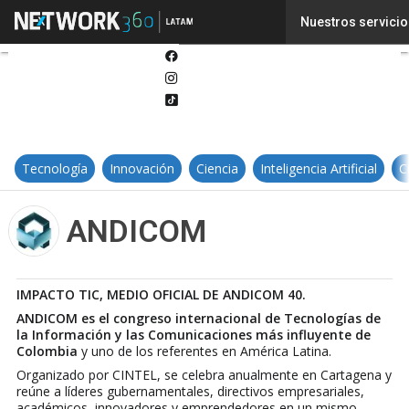
Twitter
Nuestros servicio
Linkedin
Facebook
Instagram
Tiktok
Tecnología
Innovación
Ciencia
Inteligencia Artificial
C
ANDICOM
IMPACTO TIC, MEDIO OFICIAL DE ANDICOM 40.
ANDICOM es el congreso internacional de Tecnologías de
la Información y las Comunicaciones más influyente de
Colombia
y uno de los referentes en América Latina.
Organizado por CINTEL, se celebra anualmente en Cartagena y
reúne a líderes gubernamentales, directivos empresariales,
académicos, innovadores y emprendedores en un mismo