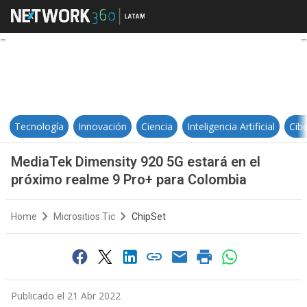
MediaTek Dimensity 920 5G estará
Tecnología
Innovación
Ciencia
Inteligencia Artificial
Cib
MediaTek Dimensity 920 5G estará en el
próximo realme 9 Pro+ para Colombia
Home
Micrositios Tic
ChipSet
Publicado el 21 Abr 2022