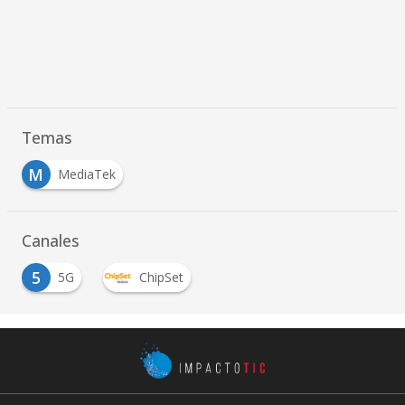
Temas
M
MediaTek
Canales
5
5G
ChipSet