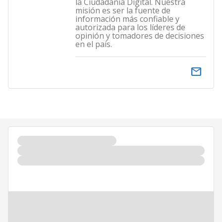
la Ciudadanía Digital. Nuestra
misión es ser la fuente de
información más confiable y
autorizada para los líderes de
opinión y tomadores de decisiones
en el país.
email