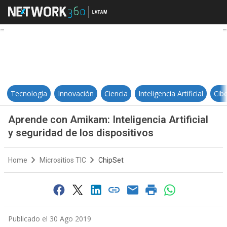
Aprende con Amikam: Inteligencia A
Tecnología
Innovación
Ciencia
Inteligencia Artificial
Cib
Aprende con Amikam: Inteligencia Artificial
y seguridad de los dispositivos
Home
Micrositios TIC
ChipSet
Publicado el 30 Ago 2019