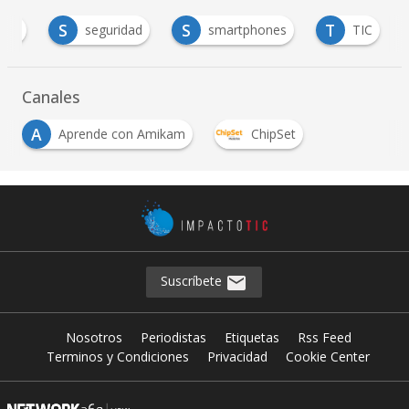
S
S
T
kam
seguridad
smartphones
TIC
Canales
A
Aprende con Amikam
ChipSet
Suscríbete
Nosotros
Periodistas
Etiquetas
Rss Feed
Terminos y Condiciones
Privacidad
Cookie Center