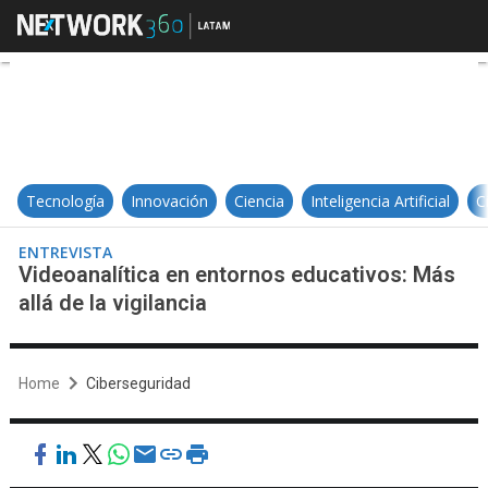
Videoanalítica en entornos educati
Tecnología
Innovación
Ciencia
Inteligencia Artificial
C
ENTREVISTA
Videoanalítica en entornos educativos: Más
allá de la vigilancia
Home
Ciberseguridad