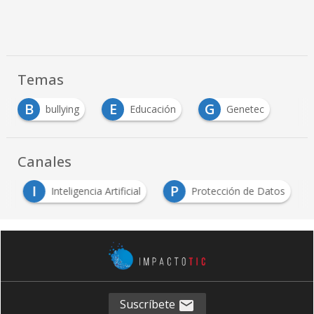
Temas
B
E
G
bullying
Educación
Genetec
Canales
I
P
d
Inteligencia Artificial
Protección de Datos
Suscríbete