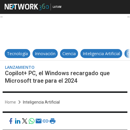
Copilot+ PC, el Windows recargado
Tecnología
Innovación
Ciencia
Inteligencia Artificial
C
LANZAMIENTO
Copilot+ PC, el Windows recargado que
Microsoft trae para el 2024
Home
Inteligencia Artificial