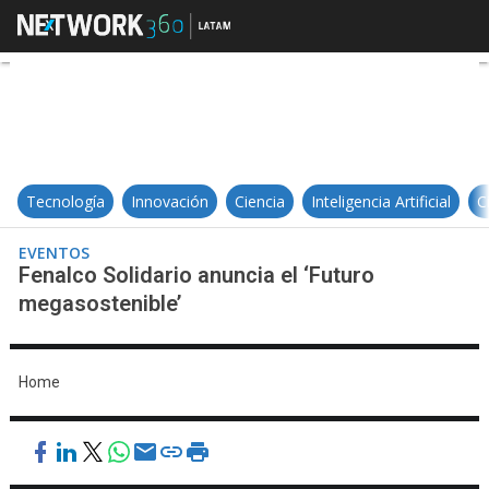
Fenalco Solidario anuncia el ‘Fut
Tecnología
Innovación
Ciencia
Inteligencia Artificial
C
EVENTOS
Fenalco Solidario anuncia el ‘Futuro
megasostenible’
Home