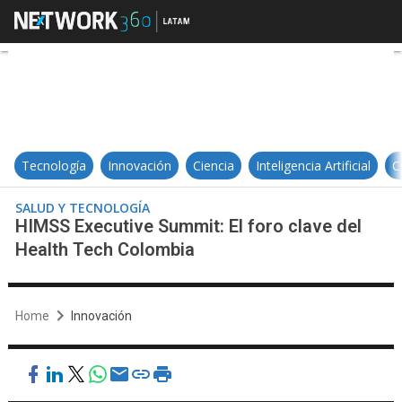
HIMSS Executive Summit: El foro 
Tecnología
Innovación
Ciencia
Inteligencia Artificial
C
SALUD Y TECNOLOGÍA
HIMSS Executive Summit: El foro clave del
Health Tech Colombia
Home
Innovación