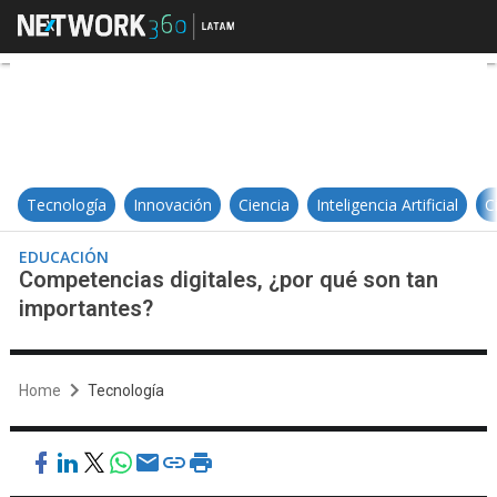
Competencias digitales, ¿por qué
Tecnología
Innovación
Ciencia
Inteligencia Artificial
C
EDUCACIÓN
Competencias digitales, ¿por qué son tan
importantes?
Home
Tecnología