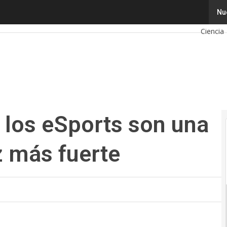
los eSports son una alternativa cada vez más fuerte
Tecnolo
Nu
Ciencia
Ciberse
Calenda
, los eSports son una
z más fuerte