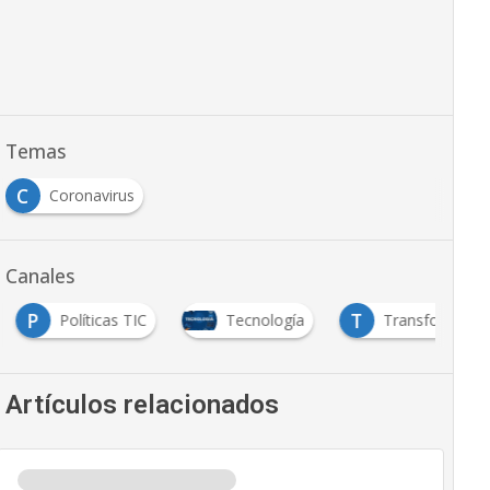
Temas
C
Coronavirus
Canales
P
T
Políticas TIC
Tecnología
Transformación 
Artículos relacionados