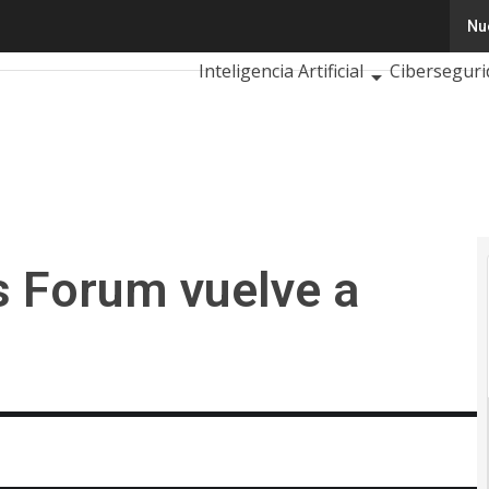
Forum vuelve a Medellín
Nu
Tecnología
Innovación
Cienci
Inteligencia Artificial
Ciberseguri
Calendario de Eventos TIC 2026
s Forum vuelve a