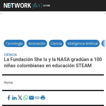
La Fundación She Is y la NASA g
Tecnología
Innovación
Ciencia
Inteligencia Artificial
C
CIENCIA
La Fundación She Is y la NASA gradúan a 100
niñas colombianas en educación STEAM
Home