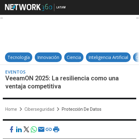
VeeamON 2025: La resiliencia co
Tecnología
Innovación
Ciencia
Inteligencia Artificial
C
EVENTOS
VeeamON 2025: La resiliencia como una
ventaja competitiva
Home
Ciberseguridad
Protección De Datos