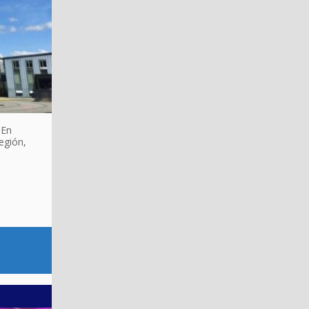
 En
egión,