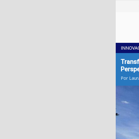
INNOVA
Transf
Perspe
Por Laur