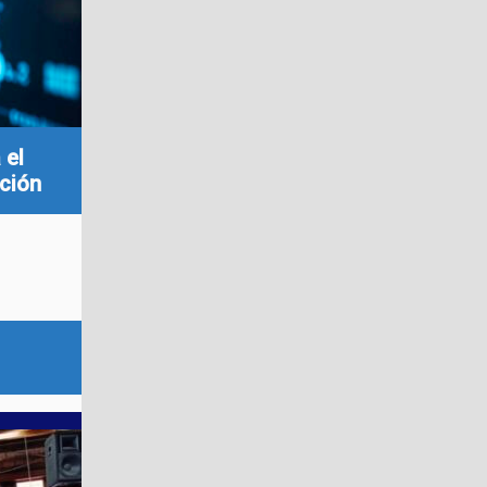
 el
ción