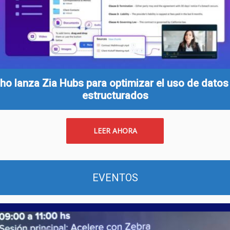
ho lanza Zia Hubs para optimizar el uso de datos
estructurados
LEER AHORA
EVENTOS