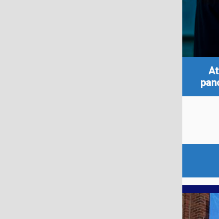
At
pan