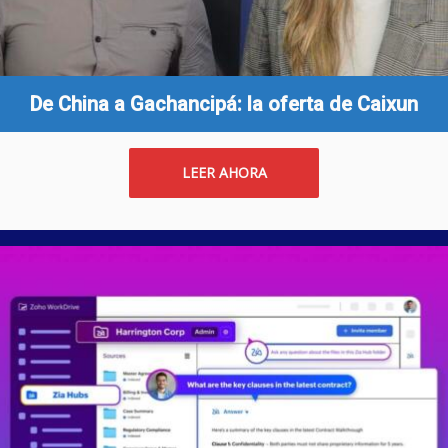
De China a Gachancipá: la oferta de Caixun
LEER AHORA