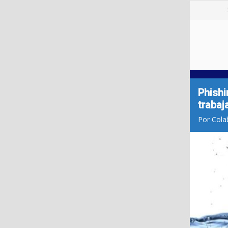
Phishi
traba
Por Cola