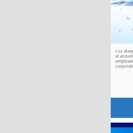
Los ataqu
el anzue
empleado
corporat