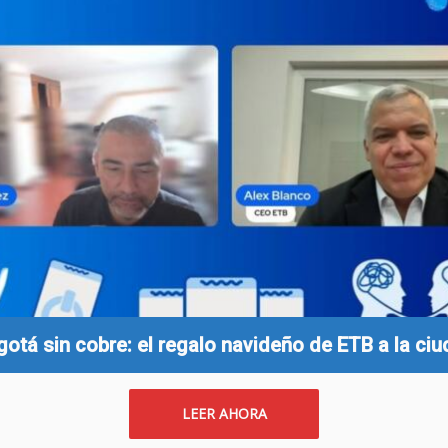
otá sin cobre: el regalo navideño de ETB a la ci
LEER AHORA