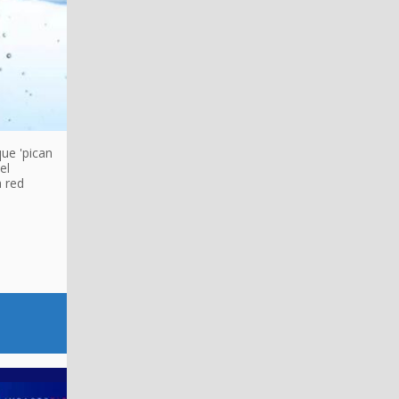
que 'pican
el
 red