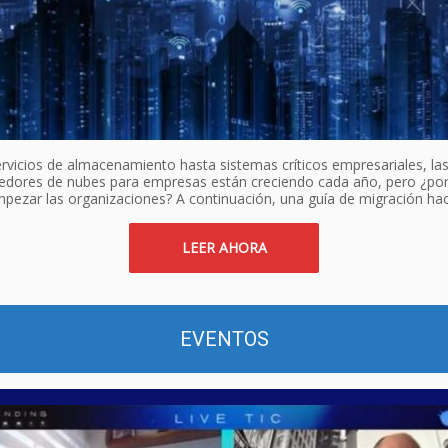
rvicios de almacenamiento hasta sistemas críticos empresariales, las
edores de nubes para empresas están creciendo cada año, pero ¿po
pezar las organizaciones? A continuación, una guía de migración haci
LEER AHORA
EVENTOS