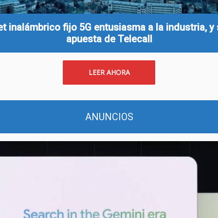
et inalámbrico fijo 5G entusiasma a la industria, y 
apuesta de Telecall
LEER AHORA
ANUNCIOS