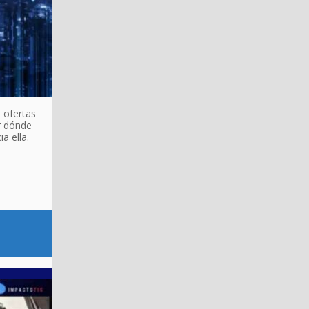
 ofertas
r dónde
a ella.