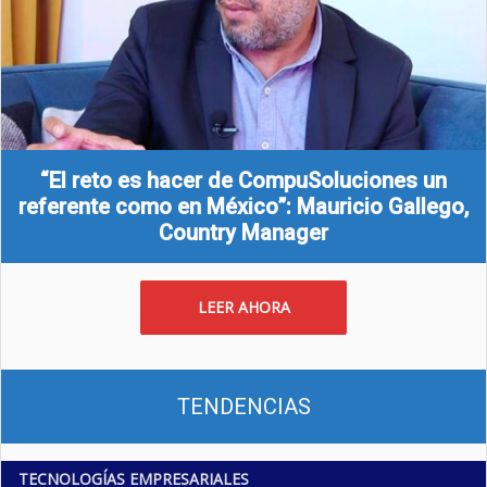
“El reto es hacer de CompuSoluciones un
referente como en México”: Mauricio Gallego,
Country Manager
LEER AHORA
TENDENCIAS
TECNOLOGÍAS EMPRESARIALES