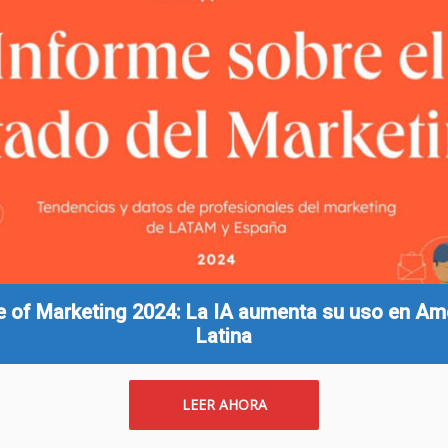
e of Marketing 2024: La IA aumenta su uso en Am
Latina
LEER AHORA