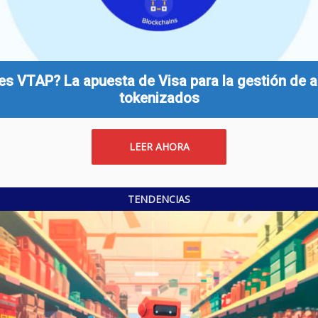
es VTAP? La apuesta de Visa para la gestión de a
tokenizados
LEER AHORA
TENDENCIAS