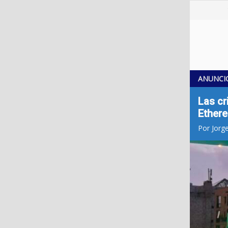
ANUNCI
Las cr
Ether
Por Jorg