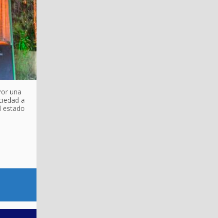
Por una
ciedad a
l estado