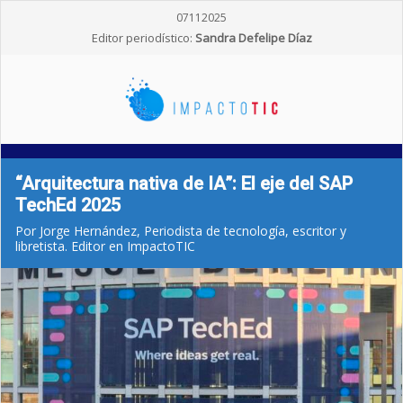
07112025
Editor periodístico:
Sandra Defelipe Díaz
“Arquitectura nativa de IA”: El eje del SAP
TechEd 2025
Por Jorge Hernández, Periodista de tecnología, escritor y
libretista. Editor en ImpactoTIC