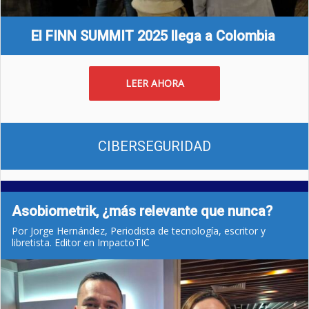
El FINN SUMMIT 2025 llega a Colombia
LEER AHORA
CIBERSEGURIDAD
Asobiometrik, ¿más relevante que nunca?
Por Jorge Hernández, Periodista de tecnología, escritor y
libretista. Editor en ImpactoTIC