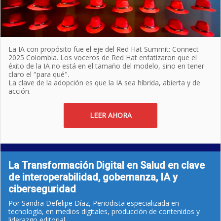
La IA con propósito fue el eje del Red Hat Summit: Connect
2025 Colombia. Los voceros de Red Hat enfatizaron que el
éxito de la IA no está en el tamaño del modelo, sino en tener
claro el "para qué".
La clave de la adopción es que la IA sea híbrida, abierta y de
acción.
LEER AHORA
La Transformación Digital en Salud en clave
de interoperabilidad, gobernanza, IA y
ciberseguridad
Por Sandra Defelipe Díaz, Periodista especializada en
tecnología, en medios digitales, producción de contenidos y
liderazgo editorial