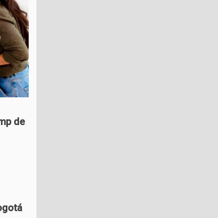
amp de
Bogotá