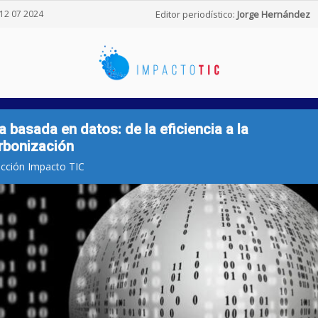
12 07 2024
Editor periodístico:
Jorge Hernández
a basada en datos: de la eficiencia a la
rbonización
cción Impacto TIC