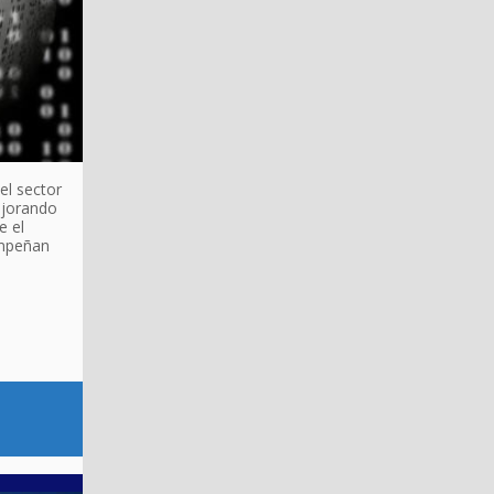
el sector
ejorando
e el
sempeñan