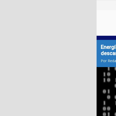
Energí
desca
Por Reda