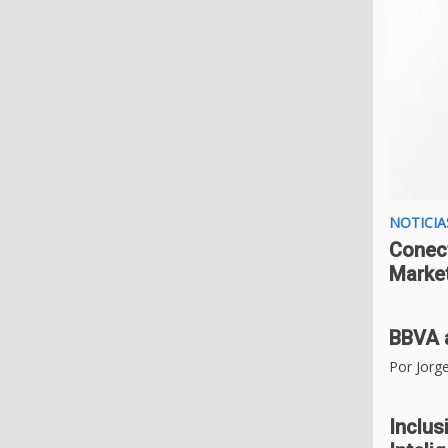
NOTICIA
Conect
Market
BBVA a
Por Jorg
Inclus