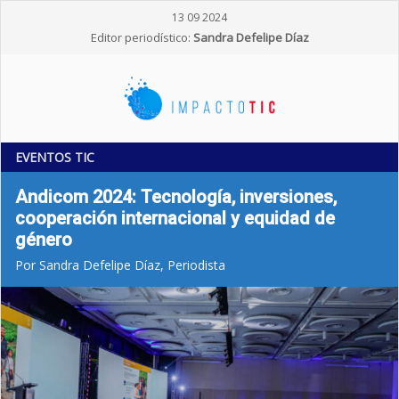
13 09 2024
Editor periodístico:
Sandra Defelipe Díaz
EVENTOS TIC
Andicom 2024: Tecnología, inversiones,
cooperación internacional y equidad de
género
Por Sandra Defelipe Díaz, Periodista